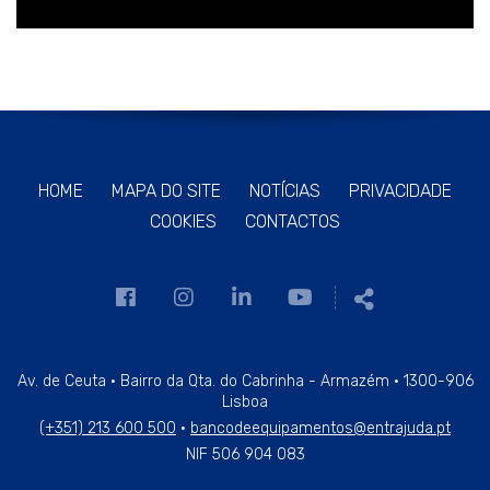
HOME
MAPA DO SITE
NOTÍCIAS
PRIVACIDADE
COOKIES
CONTACTOS
Link
Link
Link
Link
Partilhar
para
para
para
para
a
a
a
a
página
página
página
página
Av. de Ceuta · Bairro da Qta. do Cabrinha - Armazém · 1300-906
Lisboa
de
de
de
de
(+351) 213 600 500
·
bancodeequipamentos@entrajuda.pt
Facebook
Instagram
Linkedin
Youtube
NIF 506 904 083